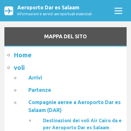
Aeroporto Dar es Salaam
Informazioni e servizi aeroportuali essenziali
MAPPA DEL SITO
Home
voli
Arrivi
Partenze
Compagnie aeree a Aeroporto Dar es
Salaam (DAR)
Destinazioni dei voli Air Cairo da e
per Aeroporto Dar es Salaam