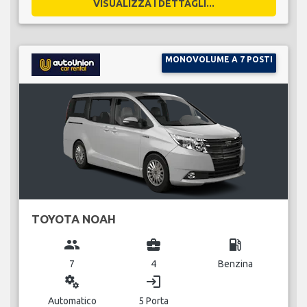
VISUALIZZA I DETTAGLI...
MONOVOLUME A 7 POSTI
TOYOTA NOAH
group
business_center
local_gas_station
7
4
Benzina
miscellaneous_services
login
Automatico
5 Porta