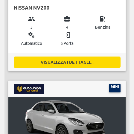
NISSAN NV200
group
business_center
local_gas_station
5
4
Benzina
miscellaneous_services
login
Automatico
5 Porta
VISUALIZZA I DETTAGLI...
MINI