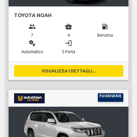
TOYOTA NOAH
group
business_center
local_gas_station
7
4
Benzina
miscellaneous_services
login
Automatico
5 Porta
VISUALIZZA I DETTAGLI...
FUORISERIE