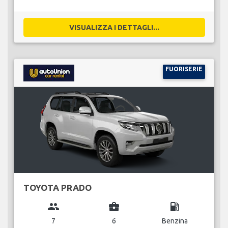
VISUALIZZA I DETTAGLI...
FUORISERIE
TOYOTA PRADO
group
business_center
local_gas_station
7
6
Benzina