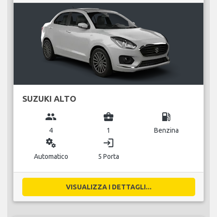
SUZUKI ALTO
group
business_center
local_gas_station
4
1
Benzina
miscellaneous_services
login
Automatico
5 Porta
VISUALIZZA I DETTAGLI...