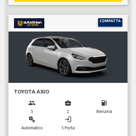
COMPATTA
TOYOTA AXIO
group
business_center
local_gas_station
5
2
Benzina
miscellaneous_services
login
Automatico
5 Porta