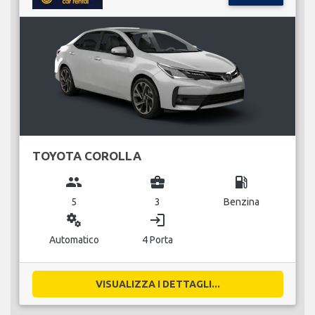
TOYOTA COROLLA
group
business_center
local_gas_station
5
3
Benzina
miscellaneous_services
login
Automatico
4 Porta
VISUALIZZA I DETTAGLI...