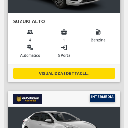
SUZUKI ALTO
group
business_center
local_gas_station
4
1
Benzina
miscellaneous_services
login
Automatico
5 Porta
VISUALIZZA I DETTAGLI...
INTERMEDIA