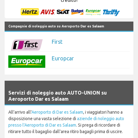
credito!
Compagnie di noleggio auto su Aeroporto Dar es Salaam
First
Europcar
`
Servizi di noleggio auto AUTO-UNION su
Aeroporto Dar es Salaam
All'arrivo all'
Aeroporto di Dar es Salaam
, i viaggiatori hanno a
disposizione una vasta selezione di
aziende di noleggio auto
presso l'Aeroporto di Dar es Salaam
. Si prega di ricordare di
ritirare tutto il bagaglio dall'area ritiro bagagli prima di uscire.