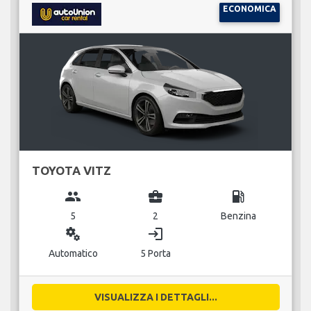
ECONOMICA
TOYOTA VITZ
group
business_center
local_gas_station
5
2
Benzina
miscellaneous_services
login
Automatico
5 Porta
VISUALIZZA I DETTAGLI...