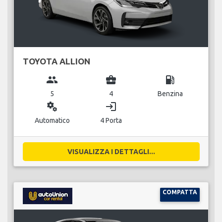
TOYOTA ALLION
group
business_center
local_gas_station
5
4
Benzina
miscellaneous_services
login
Automatico
4 Porta
VISUALIZZA I DETTAGLI...
COMPATTA