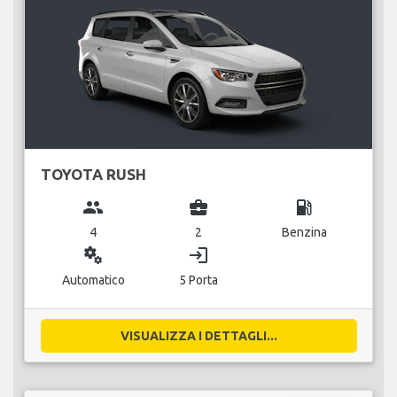
TOYOTA RUSH
group
business_center
local_gas_station
4
2
Benzina
miscellaneous_services
login
Automatico
5 Porta
VISUALIZZA I DETTAGLI...