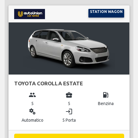
STATION WAGON
TOYOTA COROLLA ESTATE
group
business_center
local_gas_station
5
5
Benzina
miscellaneous_services
login
Automatico
5 Porta