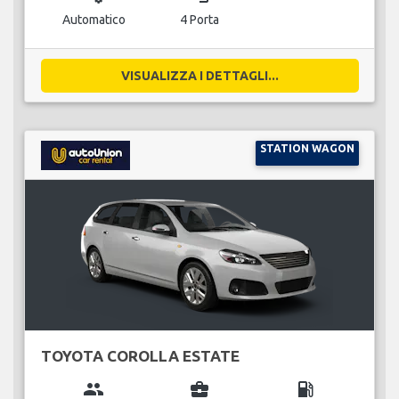
Automatico
4 Porta
VISUALIZZA I DETTAGLI...
STATION WAGON
TOYOTA COROLLA ESTATE
group
business_center
local_gas_station