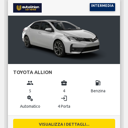
INTERMEDIA
TOYOTA ALLION
group
business_center
local_gas_station
5
4
Benzina
miscellaneous_services
login
Automatico
4 Porta
VISUALIZZA I DETTAGLI...