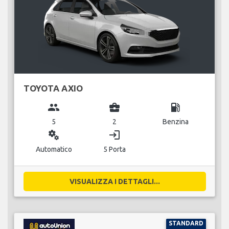
TOYOTA AXIO
group
business_center
local_gas_station
5
2
Benzina
miscellaneous_services
login
Automatico
5 Porta
VISUALIZZA I DETTAGLI...
STANDARD