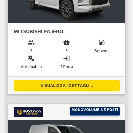
MITSUBISHI PAJERO
group
business_center
local_gas_station
5
5
Benzina
miscellaneous_services
login
Automatico
5 Porta
VISUALIZZA I DETTAGLI...
MONOVOLUME A 5 POSTI