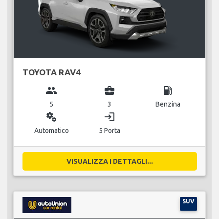
TOYOTA RAV4
group
business_center
local_gas_station
5
3
Benzina
miscellaneous_services
login
Automatico
5 Porta
VISUALIZZA I DETTAGLI...
SUV