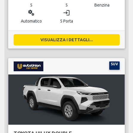
5
5
Benzina
miscellaneous_services
login
Automatico
5 Porta
VISUALIZZA I DETTAGLI...
SUV