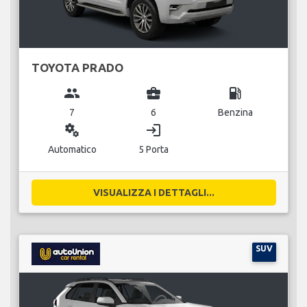
TOYOTA PRADO
group
business_center
local_gas_station
7
6
Benzina
miscellaneous_services
login
Automatico
5 Porta
VISUALIZZA I DETTAGLI...
SUV