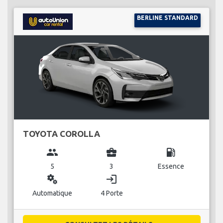
BERLINE STANDARD
TOYOTA COROLLA
group
business_center
local_gas_station
5
3
Essence
miscellaneous_services
login
Automatique
4 Porte