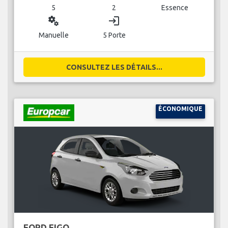
5
2
Essence
miscellaneous_services
login
Manuelle
5 Porte
CONSULTEZ LES DÉTAILS...
ÉCONOMIQUE
FORD FIGO