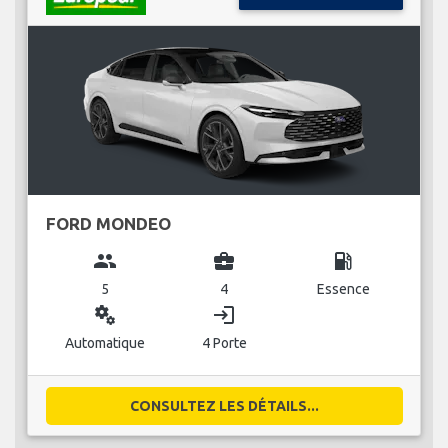
FORD MONDEO
group
business_center
local_gas_station
5
4
Essence
miscellaneous_services
login
Automatique
4 Porte
CONSULTEZ LES DÉTAILS...