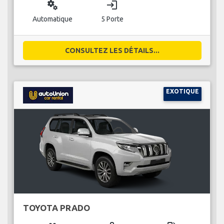
miscellaneous_services
login
Automatique
5 Porte
CONSULTEZ LES DÉTAILS...
EXOTIQUE
TOYOTA PRADO