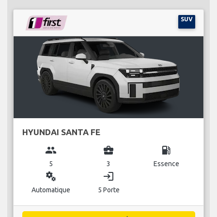
SUV
HYUNDAI SANTA FE
group
business_center
local_gas_station
5
3
Essence
miscellaneous_services
login
Automatique
5 Porte