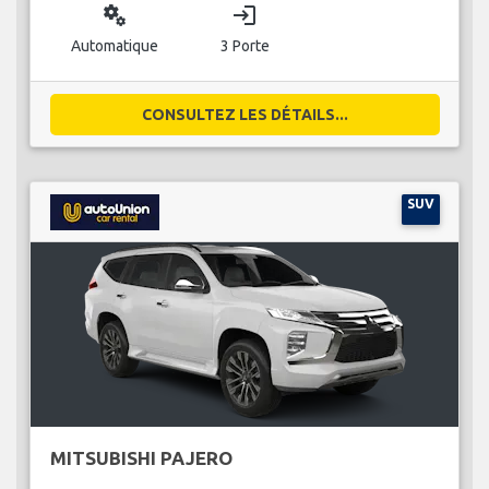
miscellaneous_services
login
Automatique
3 Porte
CONSULTEZ LES DÉTAILS...
SUV
MITSUBISHI PAJERO