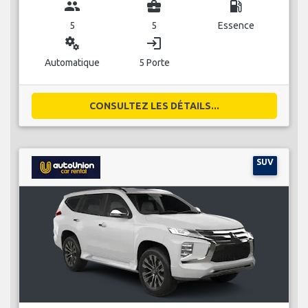
group
business_center
local_gas_station
5
5
Essence
miscellaneous_services
login
Automatique
5 Porte
CONSULTEZ LES DÉTAILS...
SUV