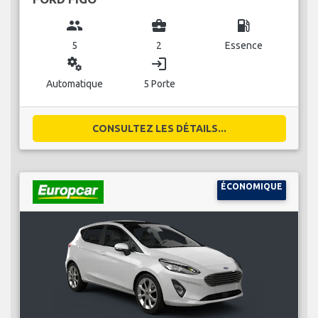
group
business_center
local_gas_station
5
2
Essence
miscellaneous_services
login
Automatique
5 Porte
CONSULTEZ LES DÉTAILS...
ÉCONOMIQUE