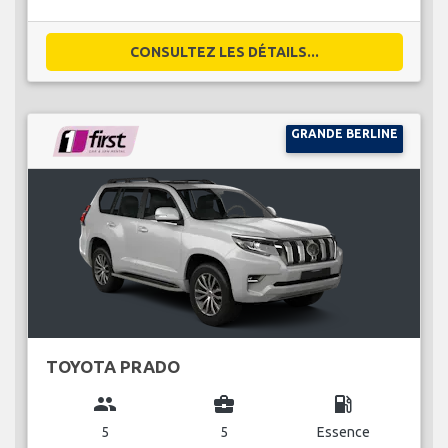
CONSULTEZ LES DÉTAILS...
GRANDE BERLINE
TOYOTA PRADO
group
business_center
local_gas_station
5
5
Essence