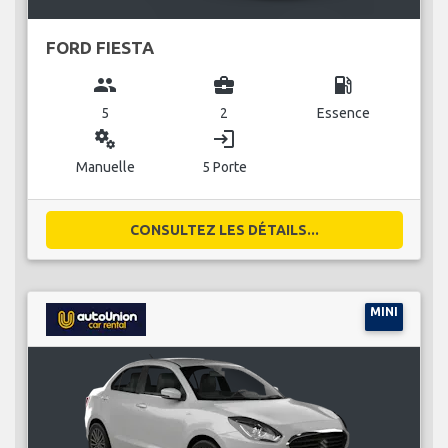
FORD FIESTA
group
business_center
local_gas_station
5
2
Essence
miscellaneous_services
login
Manuelle
5 Porte
CONSULTEZ LES DÉTAILS...
MINI