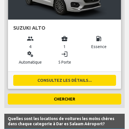
SUZUKI ALTO
group
business_center
local_gas_station
4
1
Essence
miscellaneous_services
login
Automatique
5 Porte
CONSULTEZ LES DÉTAILS...
CHERCHER
Quelles sont les locations de voitures les moins chères
dans chaque categorie à Dar es Salaam Aéroport?