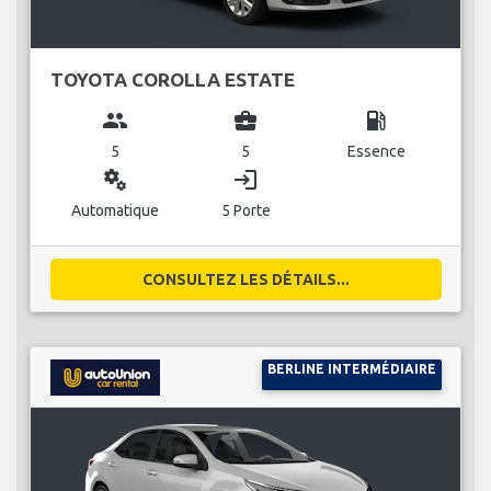
TOYOTA COROLLA ESTATE
group
business_center
local_gas_station
5
5
Essence
miscellaneous_services
login
Automatique
5 Porte
CONSULTEZ LES DÉTAILS...
BERLINE INTERMÉDIAIRE