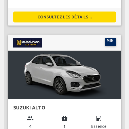
CONSULTEZ LES DÉTAILS...
MINI
SUZUKI ALTO
group
business_center
local_gas_station
4
1
Essence