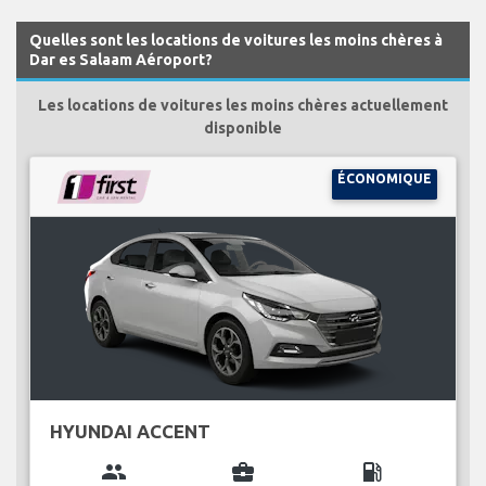
Quelles sont les locations de voitures les moins chères à
Dar es Salaam Aéroport?
Les locations de voitures les moins chères actuellement
disponible
ÉCONOMIQUE
HYUNDAI ACCENT
group
business_center
local_gas_station