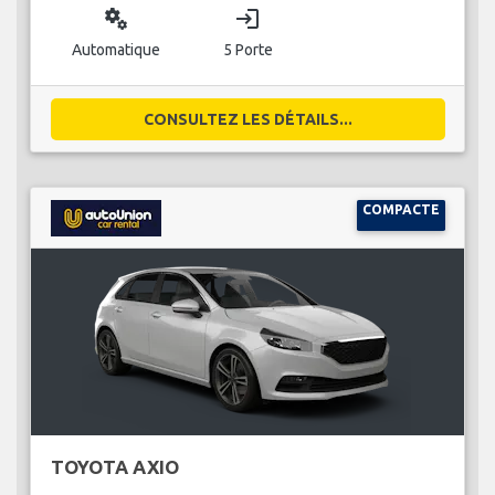
miscellaneous_services
login
Automatique
5 Porte
CONSULTEZ LES DÉTAILS...
COMPACTE
TOYOTA AXIO