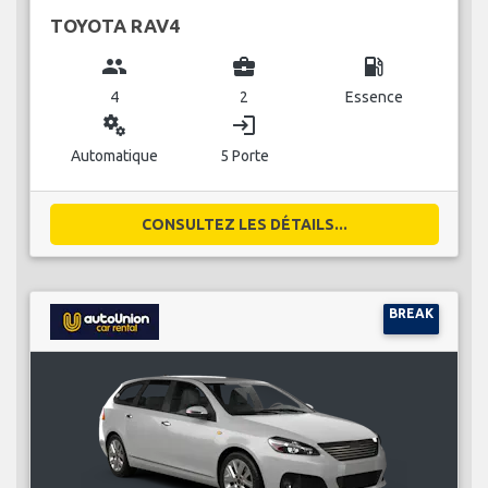
TOYOTA RAV4
group
business_center
local_gas_station
4
2
Essence
miscellaneous_services
login
Automatique
5 Porte
CONSULTEZ LES DÉTAILS...
BREAK