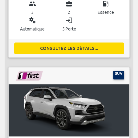
group
business_center
local_gas_station
5
2
Essence
miscellaneous_services
login
Automatique
5 Porte
CONSULTEZ LES DÉTAILS...
SUV