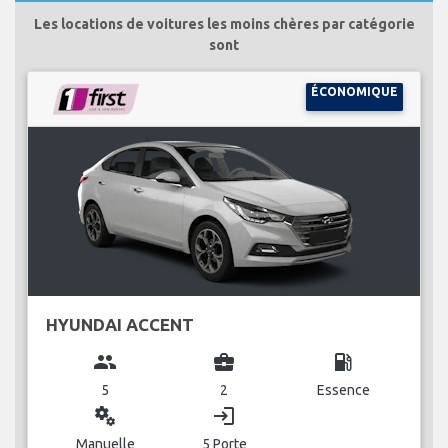
Les locations de voitures les moins chères par catégorie
sont
ÉCONOMIQUE
HYUNDAI ACCENT
group
business_center
local_gas_station
5
2
Essence
miscellaneous_services
login
Manuelle
5 Porte