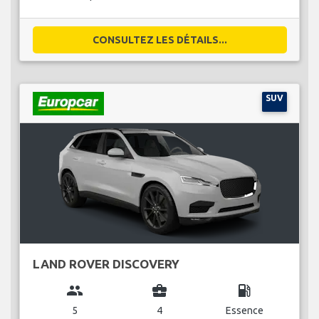
CONSULTEZ LES DÉTAILS...
SUV
LAND ROVER DISCOVERY
group
business_center
local_gas_station
5
4
Essence