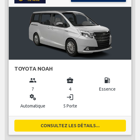
TOYOTA NOAH
group
business_center
local_gas_station
7
4
Essence
miscellaneous_services
login
Automatique
5 Porte
CONSULTEZ LES DÉTAILS...