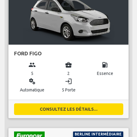
FORD FIGO
group
business_center
local_gas_station
5
2
Essence
miscellaneous_services
login
Automatique
5 Porte
CONSULTEZ LES DÉTAILS...
BERLINE INTERMÉDIAIRE