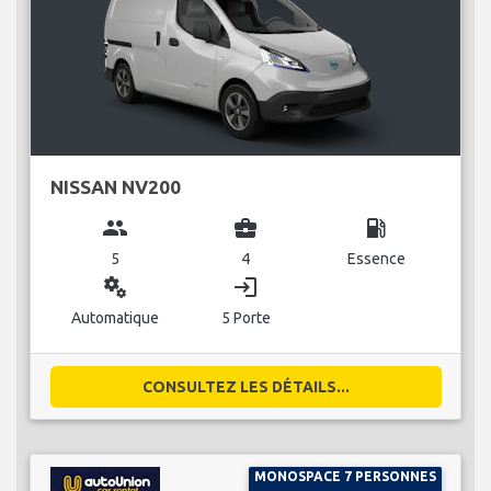
NISSAN NV200
group
business_center
local_gas_station
5
4
Essence
miscellaneous_services
login
Automatique
5 Porte
CONSULTEZ LES DÉTAILS...
MONOSPACE 7 PERSONNES