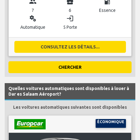
group
business_center
local_gas_station
7
6
Essence
miscellaneous_services
login
Automatique
5 Porte
CONSULTEZ LES DÉTAILS...
CHERCHER
Quelles voitures automatiques sont disponibles à louer à
Dar es Salaam Aéroport?
Les voitures automatiques suivantes sont disponibles
ÉCONOMIQUE