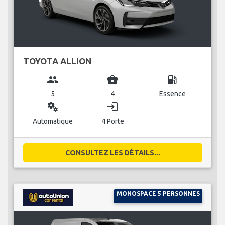
TOYOTA ALLION
group
business_center
local_gas_station
5
4
Essence
miscellaneous_services
login
Automatique
4 Porte
CONSULTEZ LES DÉTAILS...
MONOSPACE 5 PERSONNES