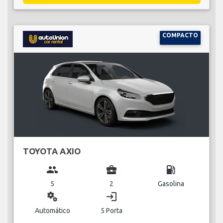
COMPACTO
TOYOTA AXIO
group
business_center
local_gas_station
5
2
Gasolina
miscellaneous_services
login
Automático
5 Porta