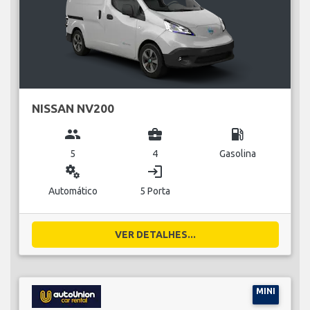
NISSAN NV200
group
business_center
local_gas_station
5
4
Gasolina
miscellaneous_services
login
Automático
5 Porta
VER DETALHES...
MINI