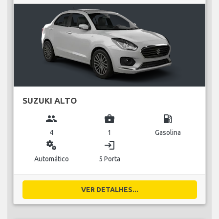
SUZUKI ALTO
group
business_center
local_gas_station
4
1
Gasolina
miscellaneous_services
login
Automático
5 Porta
VER DETALHES...