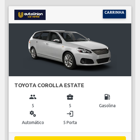
CARRINHA
TOYOTA COROLLA ESTATE
group
business_center
local_gas_station
5
5
Gasolina
miscellaneous_services
login
Automático
5 Porta