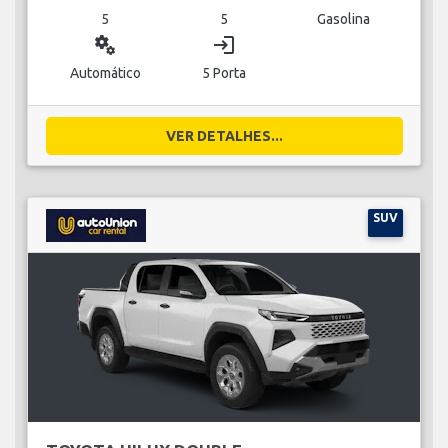
5
5
Gasolina
miscellaneous_services
login
Automático
5 Porta
VER DETALHES...
SUV