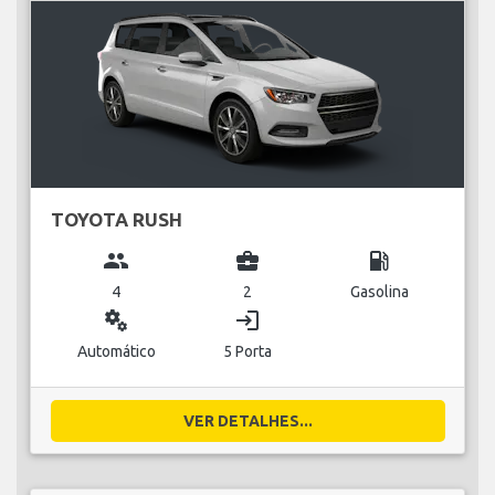
TOYOTA RUSH
group
business_center
local_gas_station
4
2
Gasolina
miscellaneous_services
login
Automático
5 Porta
VER DETALHES...