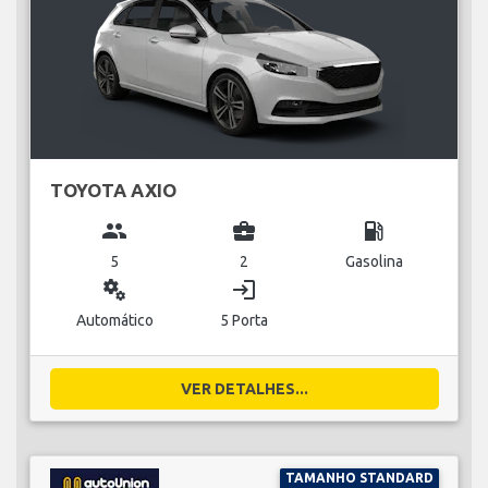
TOYOTA AXIO
group
business_center
local_gas_station
5
2
Gasolina
miscellaneous_services
login
Automático
5 Porta
VER DETALHES...
TAMANHO STANDARD