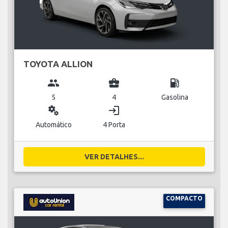
TOYOTA ALLION
group
business_center
local_gas_station
5
4
Gasolina
miscellaneous_services
login
Automático
4 Porta
VER DETALHES...
COMPACTO