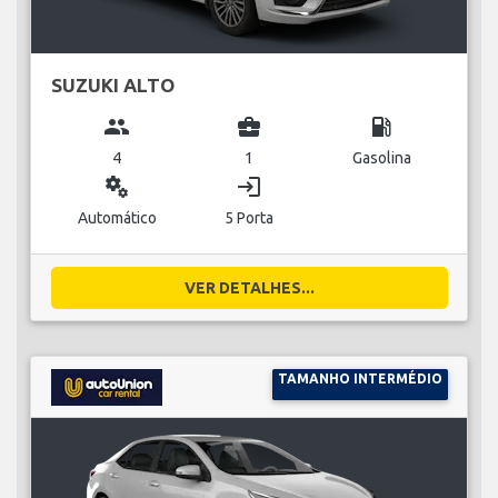
SUZUKI ALTO
group
business_center
local_gas_station
4
1
Gasolina
miscellaneous_services
login
Automático
5 Porta
VER DETALHES...
TAMANHO INTERMÉDIO