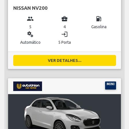
NISSAN NV200
group
business_center
local_gas_station
5
4
Gasolina
miscellaneous_services
login
Automático
5 Porta
VER DETALHES...
MINI