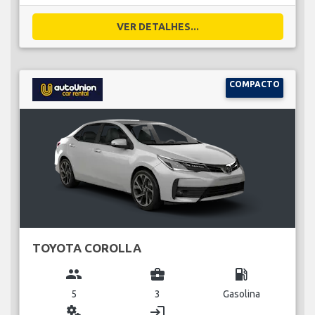
VER DETALHES...
COMPACTO
TOYOTA COROLLA
group
business_center
local_gas_station
5
3
Gasolina
miscellaneous_services
login