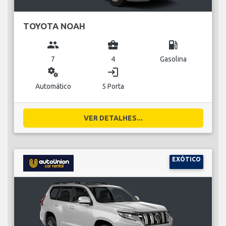
TOYOTA NOAH
group
business_center
local_gas_station
7
4
Gasolina
miscellaneous_services
login
Automático
5 Porta
VER DETALHES...
EXÓTICO