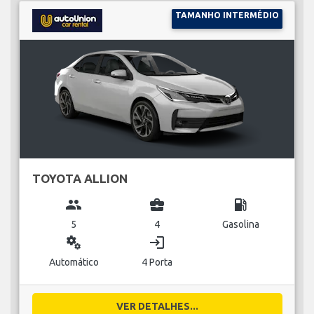
TAMANHO INTERMÉDIO
TOYOTA ALLION
group
business_center
local_gas_station
5
4
Gasolina
miscellaneous_services
login
Automático
4 Porta
VER DETALHES...