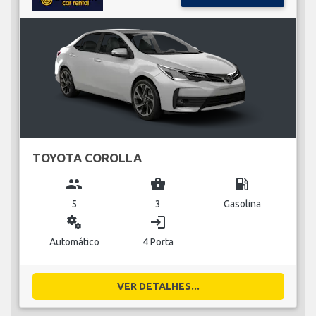
TOYOTA COROLLA
group
business_center
local_gas_station
5
3
Gasolina
miscellaneous_services
login
Automático
4 Porta
VER DETALHES...