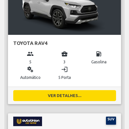
TOYOTA RAV4
group
business_center
local_gas_station
5
3
Gasolina
miscellaneous_services
login
Automático
5 Porta
VER DETALHES...
SUV