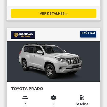
VER DETALHES...
EXÓTICO
TOYOTA PRADO
group
business_center
local_gas_station
7
6
Gasolina