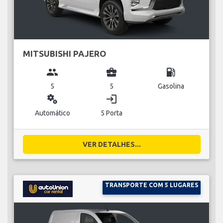
MITSUBISHI PAJERO
group
business_center
local_gas_station
5
5
Gasolina
miscellaneous_services
login
Automático
5 Porta
VER DETALHES...
TRANSPORTE COM 5 LUGARES