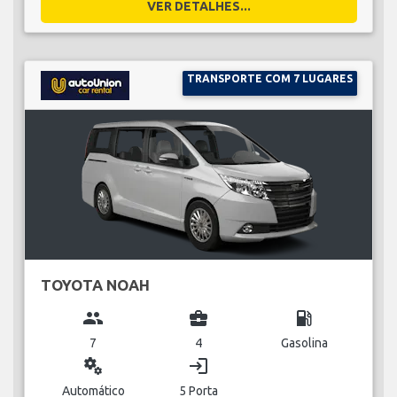
VER DETALHES...
TRANSPORTE COM 7 LUGARES
TOYOTA NOAH
group
business_center
local_gas_station
7
4
Gasolina
miscellaneous_services
login
Automático
5 Porta