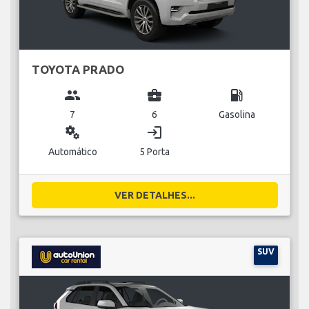
TOYOTA PRADO
group
business_center
local_gas_station
7
6
Gasolina
miscellaneous_services
login
Automático
5 Porta
VER DETALHES...
SUV