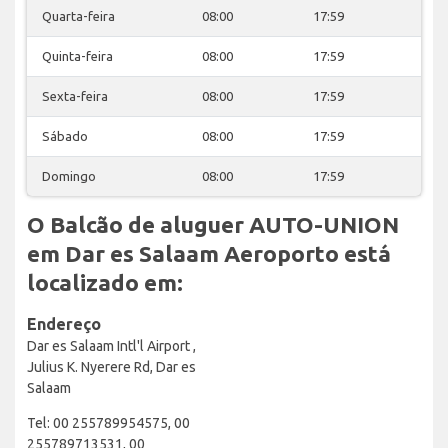
Quarta-feira
08:00
17:59
Quinta-feira
08:00
17:59
Sexta-feira
08:00
17:59
Sábado
08:00
17:59
Domingo
08:00
17:59
O Balcão de aluguer AUTO-UNION
em Dar es Salaam Aeroporto está
localizado em:
Endereço
Dar es Salaam Intl'l Airport ,
Julius K. Nyerere Rd, Dar es
Salaam
Tel: 00 255789954575, 00
255789713531, 00