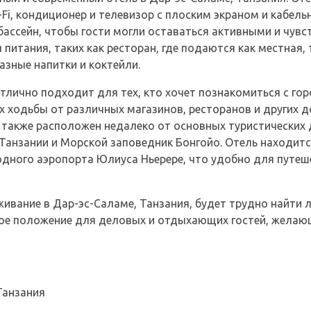
-Fi, кондиционер и телевизор с плоским экраном и кабель
бассейн, чтобы гости могли оставаться активными и чувс
питания, таких как ресторан, где подаются как местная, 
азные напитки и коктейли.
 отлично подходит для тех, кто хочет познакомиться с г
х ходьбы от различных магазинов, ресторанов и других 
ь также расположен недалеко от основных туристических
Танзании и Морской заповедник Бонгойо. Отель находитс
дного аэропорта Юлиуса Ньерере, что удобно для путеш
ивание в Дар-эс-Саламе, Танзания, будет трудно найти лу
сное положение для деловых и отдыхающих гостей, желаю
Танзания