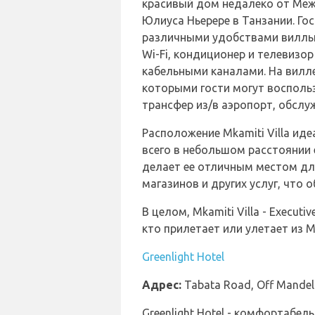
красивый дом недалеко от Ме
Юлиуса Ньерере в Танзании. Го
различными удобствами виллы,
Wi-Fi, кондиционер и телевизор
кабельными каналами. На вилле 
которыми гости могут восполь
трансфер из/в аэропорт, обслу
Расположение Mkamiti Villa иде
всего в небольшом расстоянии 
делает ее отличным местом дл
магазинов и других услуг, что 
В целом, Mkamiti Villa - Execut
кто прилетает или улетает из 
Greenlight Hotel
Адрес:
Tabata Road, Off Mande
Greenlight Hotel - комфортабе