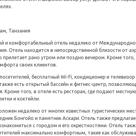
елях.
ам, Танзания
менный и комфортабельный отель недалеко от Международн
ния. Отель находится в непосредственной близости от аэ
 прилетает рано утром или поздно вечером. Кроме того,
омфорта своих клиентов.
посетителей, бесплатный Wi-Fi, кондиционер и телевизор
также есть открытый бассейн и фитнес-центр, позволяющ
. Кроме того, в отеле есть ресторан, где подают местну
итки и коктейли.
асположен недалеко от многих известных туристических м
едник Бонгойо и памятник Аскари. Отель также предлагае
накомиться с городом и его окрестностями. Отель также
етителей максимально комфортным, такие как обслужива