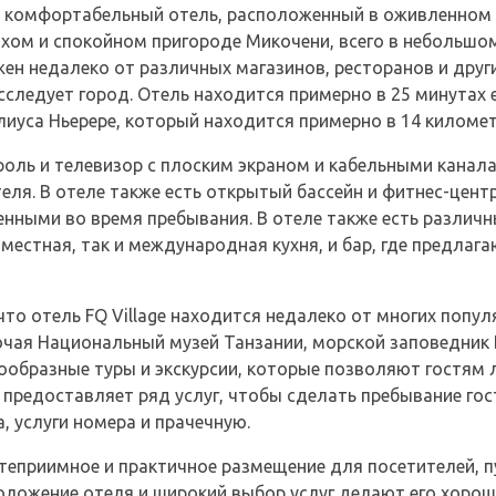
й и комфортабельный отель, расположенный в оживленном
ихом и спокойном пригороде Микочени, всего в небольшо
ен недалеко от различных магазинов, ресторанов и други
исследует город. Отель находится примерно в 25 минутах
уса Ньерере, который находится примерно в 14 километ
роль и телевизор с плоским экраном и кабельными канала
еля. В отеле также есть открытый бассейн и фитнес-цен
нными во время пребывания. В отеле также есть различн
 местная, так и международная кухня, и бар, где предлаг
что отель FQ Village находится недалеко от многих попу
чая Национальный музей Танзании, морской заповедник Б
ообразные туры и экскурсии, которые позволяют гостям л
ь предоставляет ряд услуг, чтобы сделать пребывание г
, услуги номера и прачечную.
остеприимное и практичное размещение для посетителей, 
оложение отеля и широкий выбор услуг делают его хорош