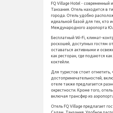
FQ Village Hotel - современны
Танзания. Отель находится в т
города. Отель удобно располож
идеальной базой для тех, кто 
Международного аэропорта Юли
Бесплатный Wi-Fi, климат-конт
роскошей, доступных гостям от
оставаться активными и освеже
как ресторан, где подаются как
коктейли.
Для туристов стоит отметить, 
достопримечательностей, вклю
отеле также предлагается разн
окрестности. Кроме того, отел
включая трансфер из аэропорта
Отель FQ Village предлагает г
Салам, Танзания. Удобное расп