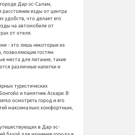
 городе Дар-эс-Салам,
м расстоянии езды от центра
х удобств, что делает его
 езды на автомобиле от
рах от отеля.
ми - это лишь некоторые из
тр, позволяющие гостям
ые места для питания, такие
аются различные напитки и
лярных туристических
онгойо и памятник Аскари. В
егко осмотреть город и его
остей максимально комфортным,
путешествующих в Дар-эс-
ей базой для изучения города в