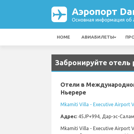
Аэропорт Dar
Основная информация об а
HOME
АВИАБИЛЕТЫ
ПР
Забронируйте отель 
Отели в Международно
Ньерере
Mkamiti Villa - Executive Airport
Адрес:
45JP+994, Дар-эс-Салам
Mkamiti Villa - Executive Airport