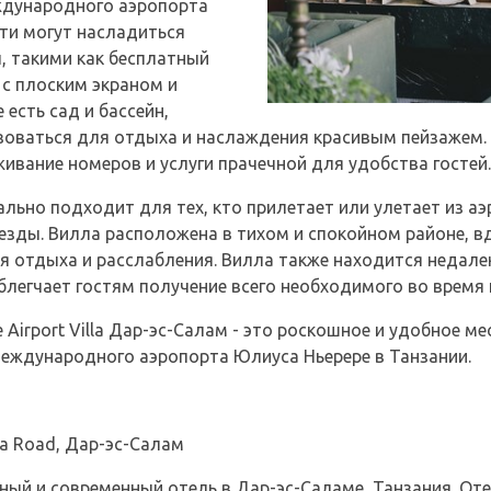
ждународного аэропорта
сти могут насладиться
 такими как бесплатный
 с плоским экраном и
есть сад и бассейн,
зоваться для отдыха и наслаждения красивым пейзажем.
живание номеров и услуги прачечной для удобства гостей.
ально подходит для тех, кто прилетает или улетает из аэ
езды. Вилла расположена в тихом и спокойном районе, в
я отдыха и расслабления. Вилла также находится недале
облегчает гостям получение всего необходимого во время
ive Airport Villa Дар-эс-Салам - это роскошное и удобное 
Международного аэропорта Юлиуса Ньерере в Танзании.
la Road, Дар-эс-Салам
льный и современный отель в Дар-эс-Саламе, Танзания. От