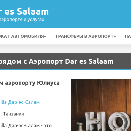
 es Salaam
эропорте и услугах
ОКАТ АВТОМОБИЛЯ
ТРАНСФЕРЫ В АЭРОПОРТ
ПА
рядом с Аэропорт Dar es Salaam
м аэропорту Юлиуса
 Villa Дар-эс-Салам
, Танзания
 Villa Дар-эс-Салам - это