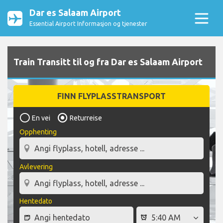
Dar es Salaam Airport
Essential Airport Informasjon og tjenester
Train Transitt til og fra Dar es Salaam Airport
FINN FLYPLASSTRANSPORT
En vei
Returreise
Opphenting
Avlevering
Hentedato