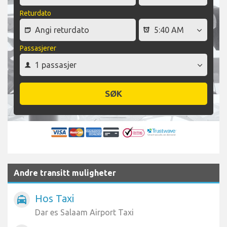
Returdato
Passasjerer
SØK
Andre transitt muligheter
Hos Taxi
local_taxi
Dar es Salaam Airport Taxi